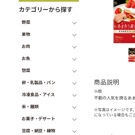
カテゴリーから探す
野菜
果物
お肉
お魚
惣菜
商品説明
卵・乳製品・パン
14枚
冷凍食品・アイス
不動の人気を誇るあ
米・麺類
※写真はイメージです
になっている場合もご
お菓子・デザート
豆腐・納豆・練物