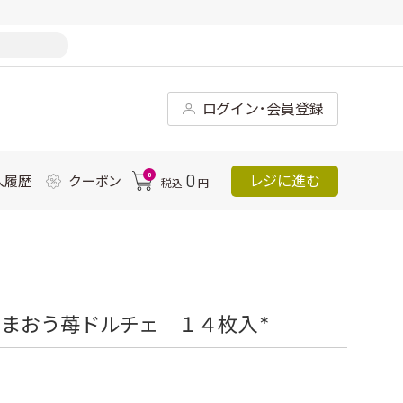
ログイン･会員登録
0
0
レジに進む
入履歴
クーポン
税込
円
まおう苺ドルチェ １４枚入 *