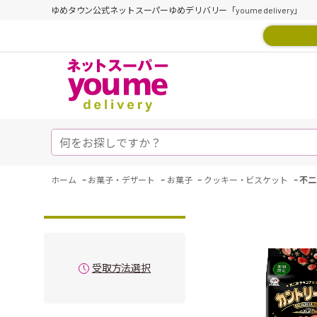
ゆめタウン公式ネットスーパーゆめデリバリー「youme delivery」
-
-
-
-
ホーム
お菓子・デザート
お菓子
クッキー・ビスケット
不二
受取方法選択