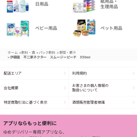
>
>
>
ホーム
飲料・酒
パック飲料
野菜・果汁
>
伊藤園 不二家ネクター スムージーピーチ 330ml
配送エリア
利用規約
お客さまの個人情報の
会社概要
取扱いについて
特定商取引法に基づく表示
酒類販売管理者標識
アプリならもっと便利に
ゆめデリバリー専用アプリなら、