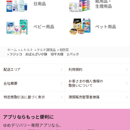
>
>
>
ホーム
レトルト
チルド調理品
和惣菜
>
フジッコ おばんざい小鉢 切干大根 ２パック
配送エリア
利用規約
お客さまの個人情報の
会社概要
取扱いについて
特定商取引法に基づく表示
酒類販売管理者標識
アプリならもっと便利に
ゆめデリバリー専用アプリなら、