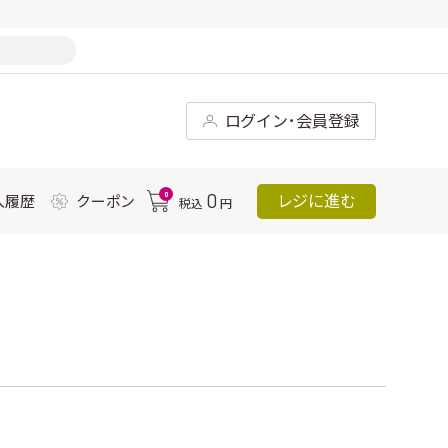
ログイン･会員登録
0
0
レジに進む
入履歴
クーポン
税込
円