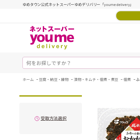
ゆめタウン公式ネットスーパーゆめデリバリー「youme delivery」
-
-
-
-
ホーム
豆腐・納豆・練物
漬物・キムチ・佃煮・煮豆
佃煮
ふ
受取方法選択