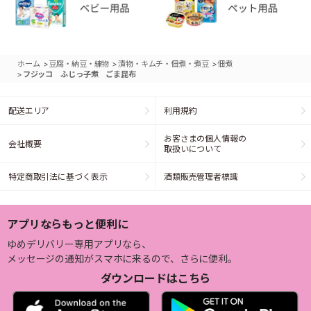
>
>
>
ホーム
豆腐・納豆・練物
漬物・キムチ・佃煮・煮豆
佃煮
>
フジッコ ふじっ子煮 ごま昆布
配送エリア
利用規約
お客さまの個人情報の
会社概要
取扱いについて
特定商取引法に基づく表示
酒類販売管理者標識
アプリならもっと便利に
ゆめデリバリー専用アプリなら、
メッセージの通知がスマホに来るので、さらに便利。
ダウンロードはこちら