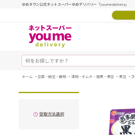
ゆめタウン公式ネットスーパーゆめデリバリー「youme delivery」
-
-
-
-
ホーム
豆腐・納豆・練物
漬物・キムチ・佃煮・煮豆
煮豆
フ
受取方法選択