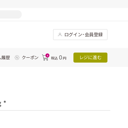
ログイン･会員登録
0
0
レジに進む
入履歴
クーポン
税込
円
 *