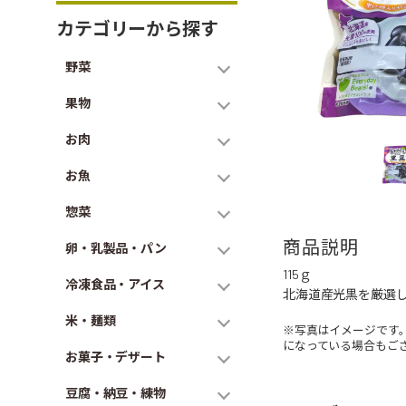
カテゴリーから探す
野菜
果物
お肉
お魚
惣菜
商品説明
卵・乳製品・パン
115ｇ
冷凍食品・アイス
北海道産光黒を厳選
米・麺類
※写真はイメージです
になっている場合もご
お菓子・デザート
豆腐・納豆・練物