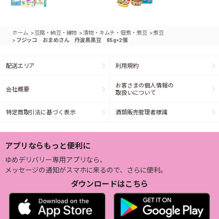
>
>
>
ホーム
豆腐・納豆・練物
漬物・キムチ・佃煮・煮豆
煮豆
>
フジッコ おまめさん 丹波黒黒豆 65g×2個
配送エリア
利用規約
お客さまの個人情報の
会社概要
取扱いについて
特定商取引法に基づく表示
酒類販売管理者標識
アプリならもっと便利に
ゆめデリバリー専用アプリなら、
メッセージの通知がスマホに来るので、さらに便利。
ダウンロードはこちら