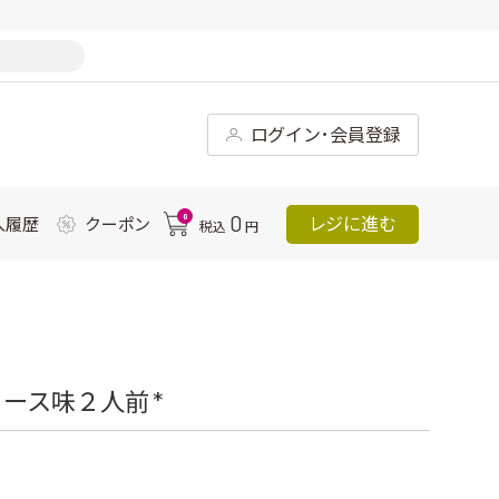
ログイン･会員登録
0
0
レジに進む
入履歴
クーポン
税込
円
ース味２人前 *