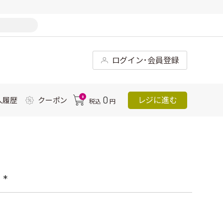
ログイン･会員登録
0
0
レジに進む
入履歴
クーポン
税込
円
*