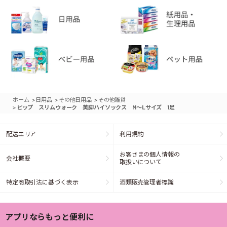
>
>
>
ホーム
日用品
その他日用品
その他雑貨
>
ピップ スリムウォーク 美脚ハイソックス M～Lサイズ 1足
配送エリア
利用規約
お客さまの個人情報の
会社概要
取扱いについて
特定商取引法に基づく表示
酒類販売管理者標識
アプリならもっと便利に