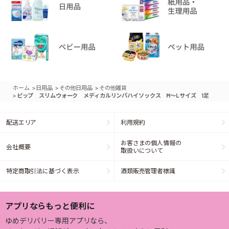
>
>
>
ホーム
日用品
その他日用品
その他雑貨
>
ピップ スリムウォーク メディカルリンパハイソックス M～Lサイズ 1足
配送エリア
利用規約
お客さまの個人情報の
会社概要
取扱いについて
特定商取引法に基づく表示
酒類販売管理者標識
アプリならもっと便利に
ゆめデリバリー専用アプリなら、