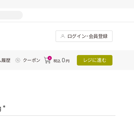
ログイン･会員登録
0
0
レジに進む
入履歴
クーポン
税込
円
 *