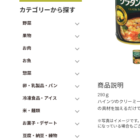
カテゴリーから探す
野菜
果物
お肉
お魚
惣菜
商品説明
卵・乳製品・パン
290ｇ
冷凍食品・アイス
ハインツのクリーミ
の具材を加えるだけ
米・麺類
※写真はイメージです
お菓子・デザート
になっている場合もご
豆腐・納豆・練物