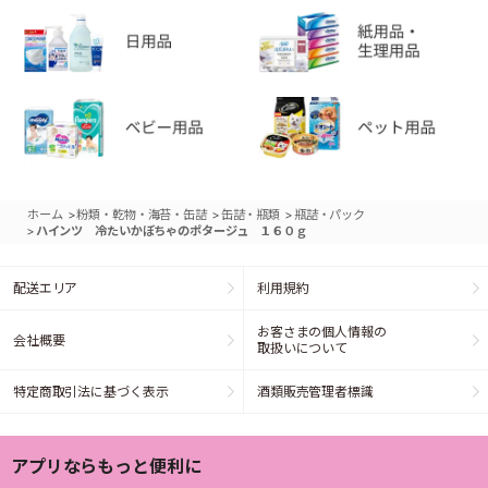
>
>
>
ホーム
粉類・乾物・海苔・缶詰
缶詰・瓶類
瓶詰・パック
>
ハインツ 冷たいかぼちゃのポタージュ １６０ｇ
配送エリア
利用規約
お客さまの個人情報の
会社概要
取扱いについて
特定商取引法に基づく表示
酒類販売管理者標識
アプリならもっと便利に