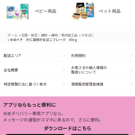
>
>
>
ホーム
豆腐・納豆・練物
練物・魚肉加工品
かまぼこ
>
ゆめイチ かに風味かまぼこフレーク 130ｇ
配送エリア
利用規約
お客さまの個人情報の
会社概要
取扱いについて
特定商取引法に基づく表示
酒類販売管理者標識
アプリならもっと便利に
ゆめデリバリー専用アプリなら、
メッセージの通知がスマホに来るので、さらに便利。
ダウンロードはこちら