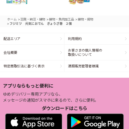
>
>
>
ホーム
豆腐・納豆・練物
練物・魚肉加工品
練物・揚物
>
フジミツ 元気におでん ぎょうざ巻 ２個
配送エリア
利用規約
お客さまの個人情報の
会社概要
取扱いについて
特定商取引法に基づく表示
酒類販売管理者標識
アプリならもっと便利に
ゆめデリバリー専用アプリなら、
メッセージの通知がスマホに来るので、さらに便利。
ダウンロードはこちら