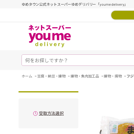
ゆめタウン公式ネットスーパーゆめデリバリー「youme delivery」
-
-
-
-
ホーム
豆腐・納豆・練物
練物・魚肉加工品
練物・揚物
フジ
受取方法選択