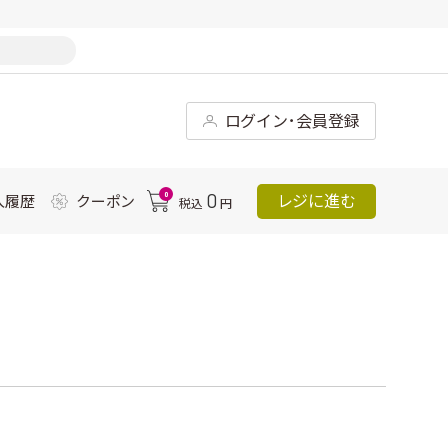
ログイン･会員登録
0
0
レジに進む
入履歴
クーポン
税込
円