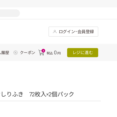
ログイン･会員登録
0
0
レジに進む
入履歴
クーポン
税込
円
しりふき 72枚入×2個パック