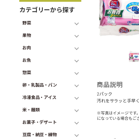
カテゴリーから探す
野菜
果物
お肉
お魚
惣菜
商品説明
卵・乳製品・パン
2パック
冷凍食品・アイス
汚れをサラッと手早
米・麺類
※写真はイメージです
になっている場合もご
お菓子・デザート
豆腐・納豆・練物