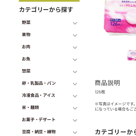
カテゴリーから探す
野菜
果物
お肉
お魚
惣菜
商品説明
卵・乳製品・パン
126枚
冷凍食品・アイス
※写真はイメージです
米・麺類
になっている場合もご
お菓子・デザート
カテゴリーか
豆腐・納豆・練物