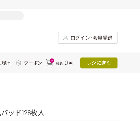
ログイン･会員登録
0
0
レジに進む
入履歴
クーポン
税込
円
パッド126枚入