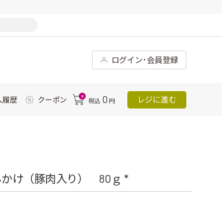
ログイン･会員登録
0
0
レジに進む
入履歴
クーポン
税込
円
け（豚肉入り） 80ｇ *