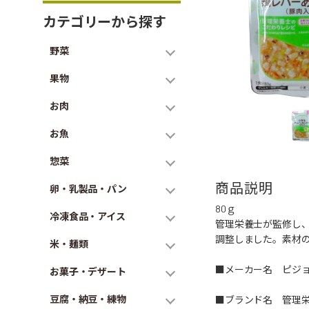
カテゴリーから探す
野菜
果物
お肉
お魚
惣菜
商品説明
卵・乳製品・パン
80ｇ
冷凍食品・アイス
管理栄養士が監修し
調整しました。素材
米・麺類
■メーカー名 ピジ
お菓子・デザート
豆腐・納豆・練物
■ブランド名 管理