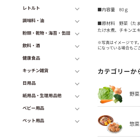
レトルト
■内容量 80ｇ
調味料・油
■原材料 野菜（た
たけ水煮、チキンエ
粉類・乾物・海苔・缶詰
※写真はイメージです
飲料・酒
になっている場合もご
健康食品
カテゴリーか
キッチン雑貨
日用品
紙用品・生理用品他
ベビー用品
ペット用品