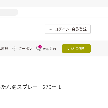
ログイン･会員登録
0
0
レジに進む
入履歴
クーポン
税込
円
たん泡スプレー 270ｍｌ