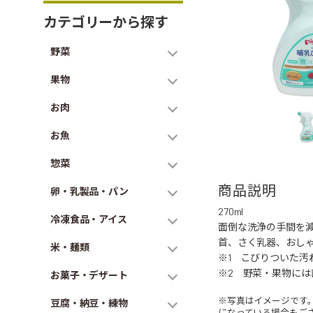
カテゴリーから探す
野菜
果物
お肉
お魚
惣菜
商品説明
卵・乳製品・パン
270ml
冷凍食品・アイス
面倒な洗浄の手間を
首、さく乳器、おし
米・麺類
※1 こびりついた汚
※2 野菜・果物に
お菓子・デザート
※写真はイメージです
豆腐・納豆・練物
になっている場合もご