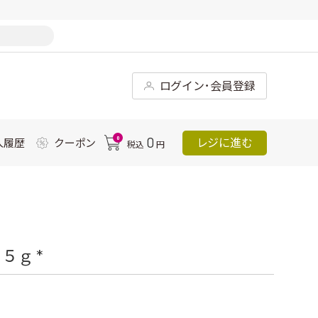
ログイン･会員登録
0
0
レジに進む
入履歴
クーポン
税込
円
５ｇ *