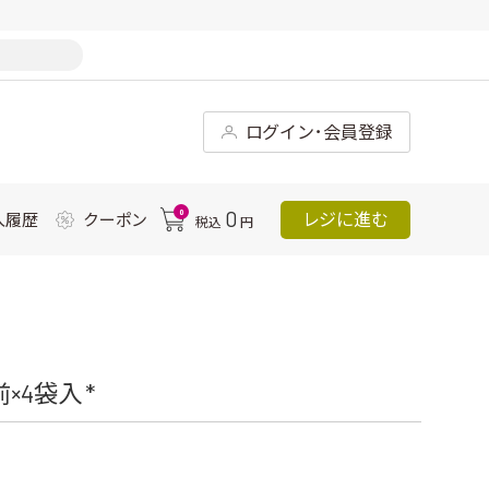
ログイン･会員登録
0
0
レジに進む
入履歴
クーポン
税込
円
4袋入 *