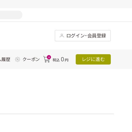
ログイン･会員登録
0
0
レジに進む
入履歴
クーポン
税込
円