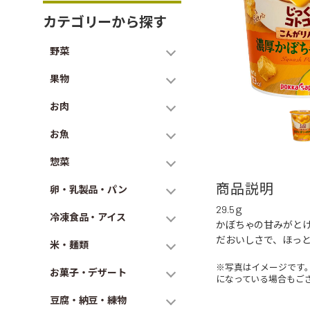
カテゴリーから探す
野菜
果物
お肉
お魚
惣菜
商品説明
卵・乳製品・パン
29.5ｇ
冷凍食品・アイス
かぼちゃの甘みがと
だおいしさで、ほっ
米・麺類
※写真はイメージです
お菓子・デザート
になっている場合もご
豆腐・納豆・練物