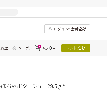
ログイン･会員登録
0
0
レジに進む
入履歴
クーポン
税込
円
ちゃポタージュ 29.5ｇ *