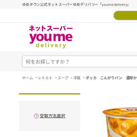
ゆめタウン公式ネットスーパーゆめデリバリー「youme delivery」
-
-
-
-
ホーム
レトルト
スープ
洋風
ポッカ こんがりパン 濃厚かぼ
受取方法選択