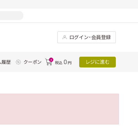
ログイン･会員登録
0
0
レジに進む
入履歴
クーポン
税込
円