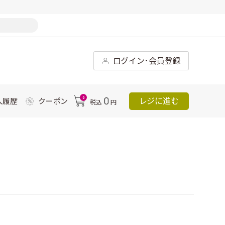
ログイン･会員登録
0
0
レジに進む
入履歴
クーポン
税込
円