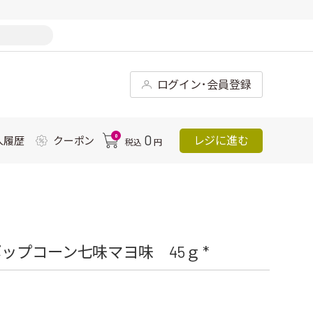
ログイン･会員登録
0
0
レジに進む
入履歴
クーポン
税込
円
プコーン七味マヨ味 45ｇ *