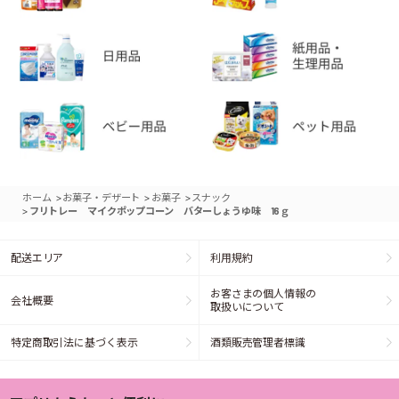
>
>
>
ホーム
お菓子・デザート
お菓子
スナック
>
フリトレー マイクポップコーン バターしょうゆ味 16ｇ
配送エリア
利用規約
お客さまの個人情報の
会社概要
取扱いについて
特定商取引法に基づく表示
酒類販売管理者標識