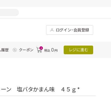
ログイン･会員登録
0
0
レジに進む
入履歴
クーポン
税込
円
ーン 塩バタかまん味 ４５ｇ *