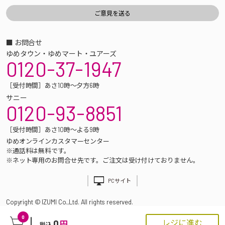
■ お問合せ
ゆめタウン・ゆめマート・ユアーズ
0120-37-1947
［受付時間］あさ10時～夕方6時
サニー
0120-93-8851
［受付時間］あさ10時～よる9時
ゆめオンラインカスタマーセンター
※通話料は無料です。
※ネット専用のお問合せ先です。ご注文は受け付けておりません。
PCサイト
Copyright © IZUMI Co.,Ltd. All rights reserved.
0
0
レジに進む
円
税込