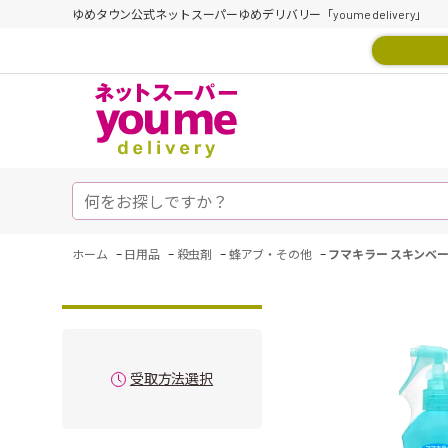
ゆめタウン公式ネットスーパーゆめデリバリー「youme delivery」
-
-
-
-
ホーム
日用品
殺虫剤
蜂アブ・その他
フマキラー スキンベ
受取方法選択