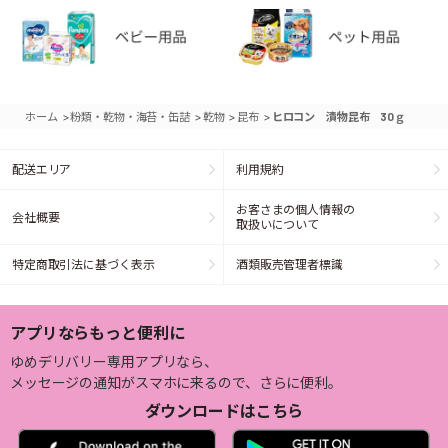
>
>
>
>
ホーム
粉類・乾物・海苔・缶詰
乾物
昆布
ヒロコン 漬物昆布 30ｇ
配送エリア
利用規約
お客さまの個人情報の
会社概要
取扱いについて
特定商取引法に基づく表示
酒類販売管理者標識
アプリならもっと便利に
ゆめデリバリー専用アプリなら、
メッセージの通知がスマホに来るので、さらに便利。
ダウンロードはこちら