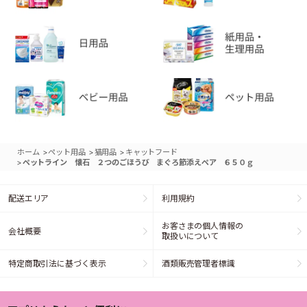
>
>
>
ホーム
ペット用品
猫用品
キャットフード
>
ペットライン 懐石 ２つのごほうび まぐろ節添えペア ６５０ｇ
配送エリア
利用規約
お客さまの個人情報の
会社概要
取扱いについて
特定商取引法に基づく表示
酒類販売管理者標識