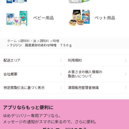
>
>
>
ホーム
調味料・油
調味料
味噌
>
フジジン 国産素材のあわせ味噌 ７５０ｇ
配送エリア
利用規約
お客さまの個人情報の
会社概要
取扱いについて
特定商取引法に基づく表示
酒類販売管理者標識
アプリならもっと便利に
ゆめデリバリー専用アプリなら、
メッセージの通知がスマホに来るので、さらに便利。