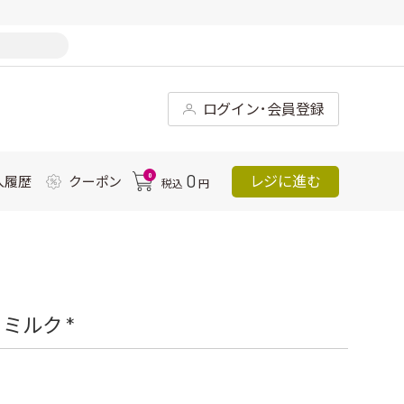
ログイン･会員登録
0
0
レジに進む
入履歴
クーポン
税込
円
ミルク *