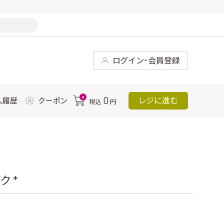
ログイン･会員登録
0
0
レジに進む
入履歴
クーポン
税込
円
 *