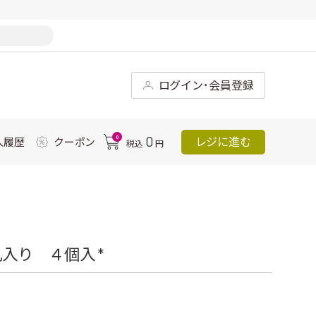
ログイン･会員登録
0
0
レジに進む
入履歴
クーポン
税込
円
入り ４個入 *