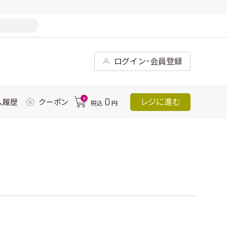
ログイン･会員登録
0
0
レジに進む
入履歴
クーポン
税込
円