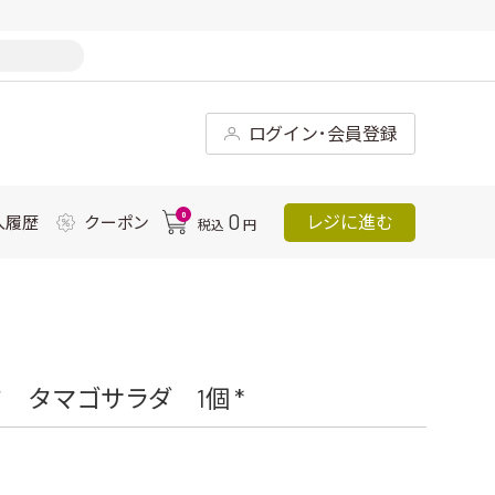
ログイン･会員登録
0
0
レジに進む
入履歴
クーポン
税込
円
タマゴサラダ 1個 *