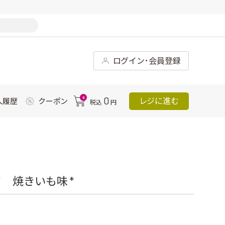
ログイン･会員登録
0
0
レジに進む
入履歴
クーポン
税込
円
 焼きいも味 *