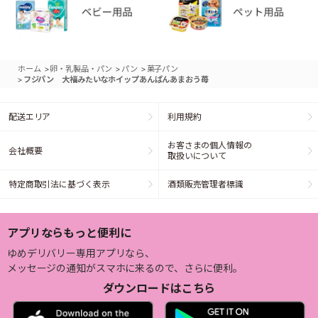
>
>
>
ホーム
卵・乳製品・パン
パン
菓子パン
>
フジパン 大福みたいなホイップあんぱんあまおう苺
配送エリア
利用規約
お客さまの個人情報の
会社概要
取扱いについて
特定商取引法に基づく表示
酒類販売管理者標識
アプリならもっと便利に
ゆめデリバリー専用アプリなら、
メッセージの通知がスマホに来るので、さらに便利。
ダウンロードはこちら