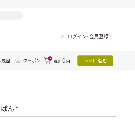
ログイン･会員登録
0
0
レジに進む
入履歴
クーポン
税込
円
ぱん *