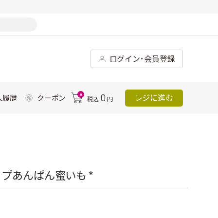
ログイン･会員登録
0
0
レジに進む
入履歴
クーポン
税込
円
プあんぱん蜜いも *