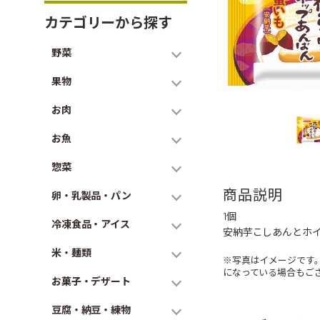
カテゴリーから探す
野菜
果物
お肉
お魚
惣菜
商品説明
卵・乳製品・パン
1個
冷凍食品・アイス
安納芋こしあんとホ
米・麺類
※写真はイメージです
になっている場合もご
お菓子・デザート
豆腐・納豆・練物