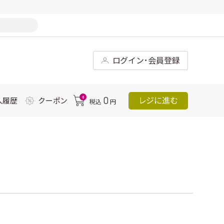
ログイン･会員登録
0
0
レジに進む
入履歴
クーポン
税込
円