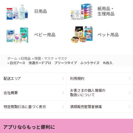
>
>
>
ホーム
日用品
除菌・マスク
マスク
>
白元アース 快適ガードプロ プリーツタイプ ふつうサイズ 15枚入
配送エリア
利用規約
お客さまの個人情報の
会社概要
取扱いについて
特定商取引法に基づく表示
酒類販売管理者標識
アプリならもっと便利に