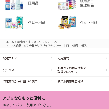
>
>
>
ホーム
調味料・油
調味料
カレールウ
>
ハウス食品 だしの旨みとスパイスのカレー 辛口 2皿分×3袋入
配送エリア
利用規約
お客さまの個人情報の
会社概要
取扱いについて
特定商取引法に基づく表示
酒類販売管理者標識
アプリならもっと便利に
ゆめデリバリー専用アプリなら、