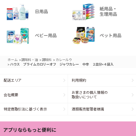
>
>
>
ホーム
調味料・油
調味料
カレールウ
>
ハウス プライムカロリーオフ ジャワカレー 中辛 ２皿分×４袋入
配送エリア
利用規約
お客さまの個人情報の
会社概要
取扱いについて
特定商取引法に基づく表示
酒類販売管理者標識
アプリならもっと便利に