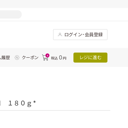
ログイン･会員登録
0
0
レジに進む
入履歴
クーポン
税込
円
 １８０ｇ *