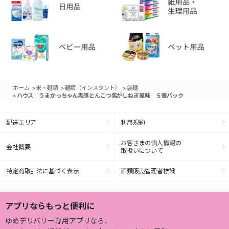
>
>
>
ホーム
米・麺類
麺類（インスタント）
袋麺
>
ハウス うまかっちゃん黒豚とんこつ焦がしねぎ風味 ５個パック
配送エリア
利用規約
お客さまの個人情報の
会社概要
取扱いについて
特定商取引法に基づく表示
酒類販売管理者標識
アプリならもっと便利に
ゆめデリバリー専用アプリなら、