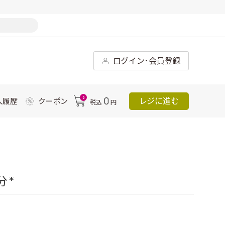
ログイン･会員登録
0
0
レジに進む
入履歴
クーポン
税込
円
 *